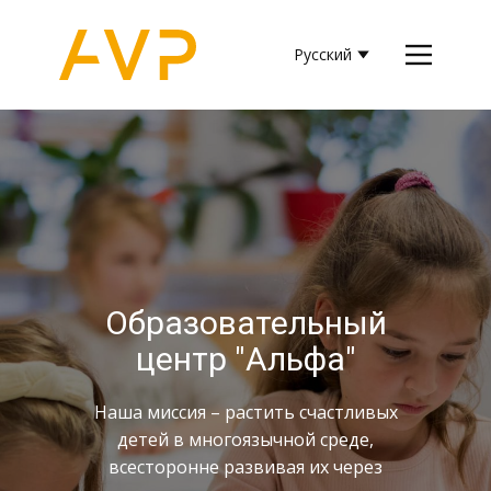
Главная страница
Курсы
Преподаватели
Фотоальбом
Расписания
Контактная информация
​Образовательный
центр "Альфа"
​​Наша миссия – растить счастливых
детей в многоязычной среде,
всесторонне развивая их через